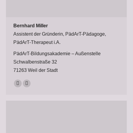
Bernhard Miller
Assistent der Gründerin, PädArT-Pädagoge,
PädArT-Therapeut i.A.
PädArT-Bildungsakademie – Außenstelle
Schwalbenstraße 32
71263 Weil der Stadt
Persönlicher
E-
Blog
mail
/
Webseite