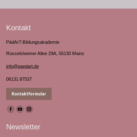
Kontakt
PädArT-Bildungsakademie
Rüsselsheimer Allee 29A, 55130 Mainz
info@paedart.de
06131 87537
Kontaktformular
Finden Sie uns auf:
Facebook
YouTube
Instagram
page
page
page
Newsletter
opens
opens
opens
in
in
in