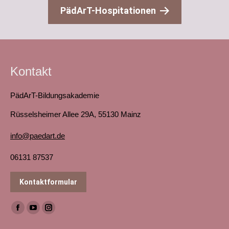
PädArT-Hospitationen
Kontakt
PädArT-Bildungsakademie
Rüsselsheimer Allee 29A, 55130 Mainz
info@paedart.de
06131 87537
Kontaktformular
Finden Sie uns auf:
Facebook
YouTube
Instagram
page
page
page