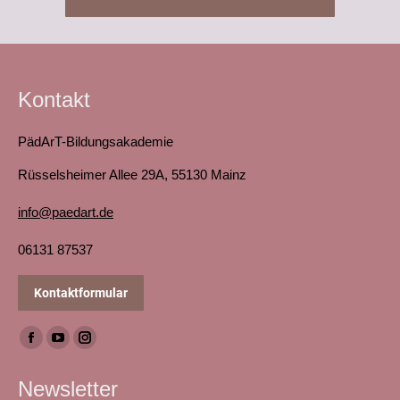
Kontakt
PädArT-Bildungsakademie
Rüsselsheimer Allee 29A, 55130 Mainz
info@paedart.de
06131 87537
Kontaktformular
Finden Sie uns auf:
Facebook
YouTube
Instagram
page
page
page
Newsletter
opens
opens
opens