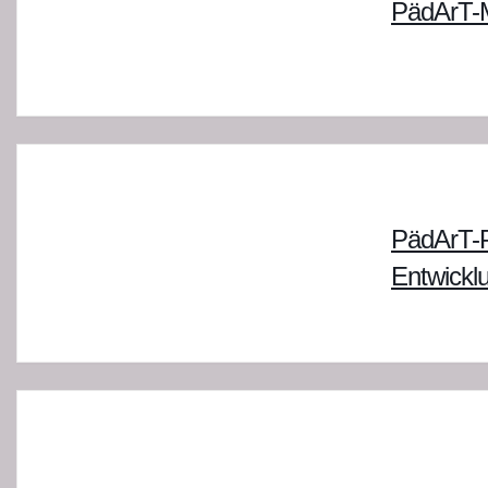
PädArT-M
PädArT-P
Entwickl