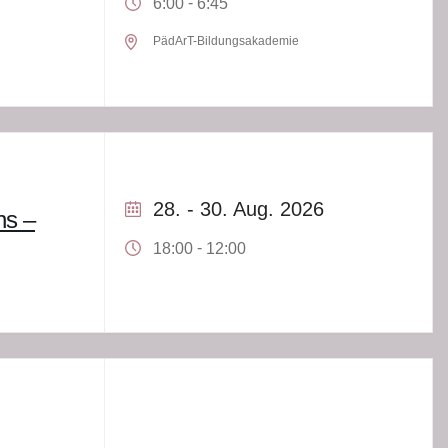
-
6:00
6:45
PädArT-Bildungsakademie
28. - 30. Aug. 2026
hs –
-
18:00
12:00