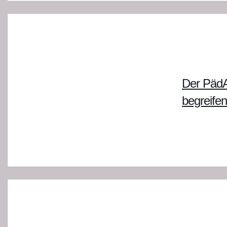
Der PädA
begreifen