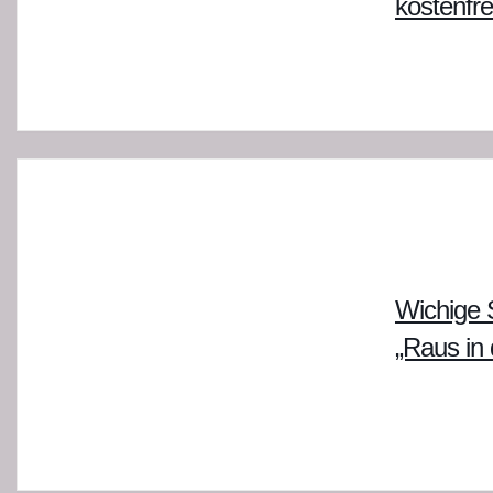
kostenfre
Wichige S
„Raus in d