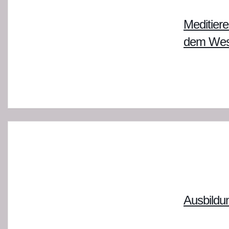
Meditier
dem Wese
Ausbildu