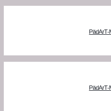
PädArT-M
PädArT-M