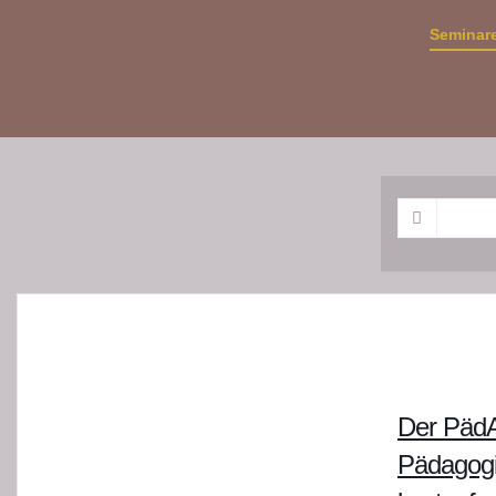
Seminar
Der PädA
Pädagogik