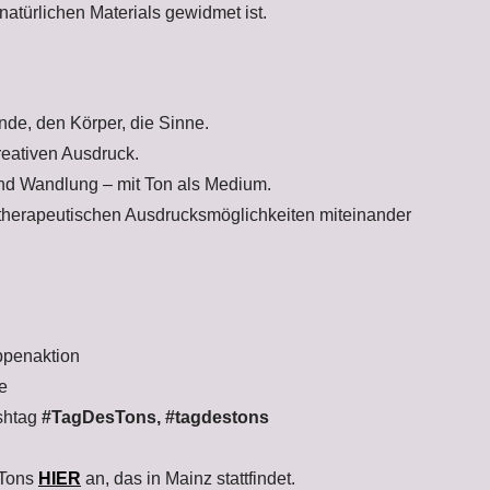
natürlichen Materials gewidmet ist.
ände, den Körper, die Sinne.
reativen Ausdruck.
und Wandlung – mit Ton als Medium.
therapeutischen Ausdrucksmöglichkeiten miteinander
uppenaktion
e
ashtag
#TagDesTons, #tagdestons
 Tons
HIER
an, das in Mainz stattfindet.