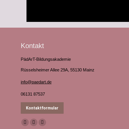
Kontakt
PädArT-Bildungsakademie
Rüsselsheimer Allee 29A, 55130 Mainz
info@paedart.de
06131 87537
Kontaktformular
Finden Sie uns auf:
Facebook
YouTube
Instagram