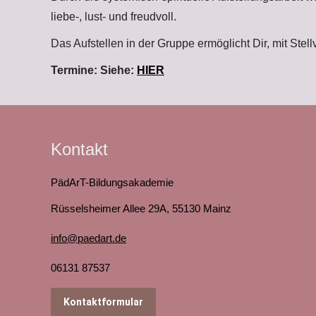
liebe-, lust- und freudvoll.
Das Aufstellen in der Gruppe ermöglicht Dir, mit Ste
Termine: Siehe:
HIER
Kontakt
PädArT-Bildungsakademie
Rüsselsheimer Allee 29A, 55130 Mainz
info@paedart.de
06131 87537
Kontaktformular