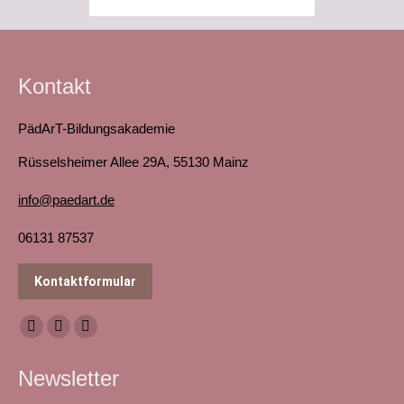
Kontakt
PädArT-Bildungsakademie
Rüsselsheimer Allee 29A, 55130 Mainz
info@paedart.de
06131 87537
Kontaktformular
Finden Sie uns auf:
Facebook
YouTube
Instagram
page
page
page
Newsletter
opens
opens
opens