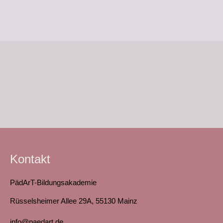
Kontakt
PädArT-Bildungsakademie
Rüsselsheimer Allee 29A, 55130 Mainz
info@paedart.de