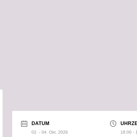
DATUM
UHRZE
02. - 04. Okt. 2026
18:00 - 