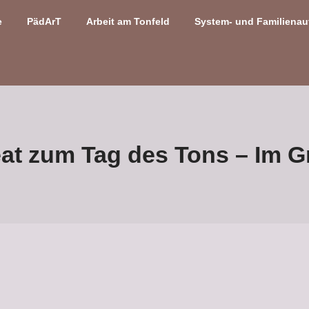
e
PädArT
Arbeit am Tonfeld
System- und Familienau
t zum Tag des Tons – Im Gr