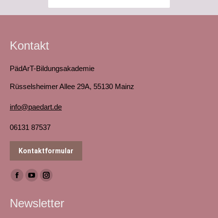
Kontakt
PädArT-Bildungsakademie
Rüsselsheimer Allee 29A, 55130 Mainz
info@paedart.de
06131 87537
Kontaktformular
Finden Sie uns auf:
Facebook
YouTube
Instagram
page
page
page
Newsletter
opens
opens
opens