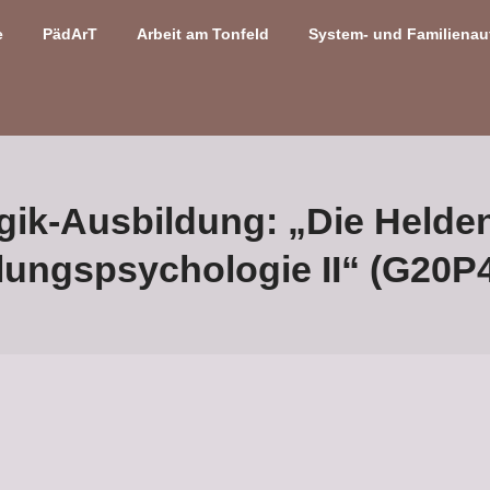
e
PädArT
Arbeit am Tonfeld
System- und Familienau
k-Ausbildung: „Die Helden
lungspsychologie II“ (G20P4