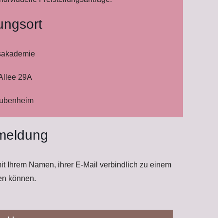
ungsort
sakademie
Allee 29A
aubenheim
meldung
t Ihrem Namen, ihrer E-Mail verbindlich zu einem
en können.