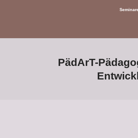
Seminar
PädArT-Pädagogi
Entwick