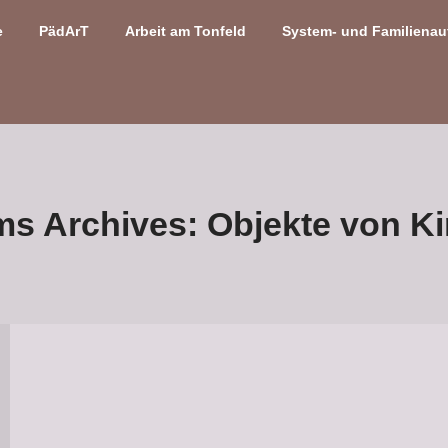
e
PädArT
Arbeit am Tonfeld
System- und Familienau
ms Archives:
Objekte von K