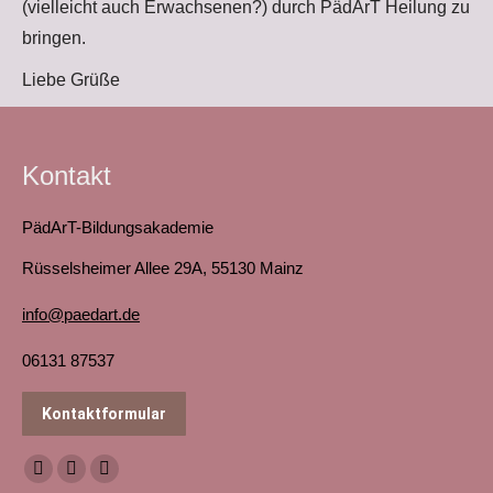
(vielleicht auch Erwachsenen?) durch PädArT Heilung zu
bringen.
Liebe Grüße
Kontakt
PädArT-Bildungsakademie
Rüsselsheimer Allee 29A, 55130 Mainz
info@paedart.de
06131 87537
Kontaktformular
Finden Sie uns auf:
Facebook
YouTube
Instagram